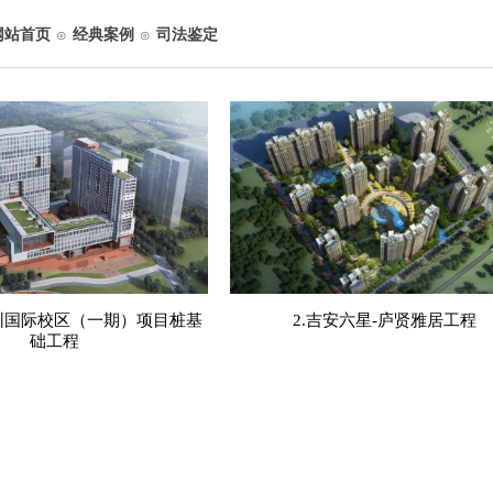
网站首页
经典案例
司法鉴定
⊙
⊙
圳国际校区（一期）项目桩基
2.吉安六星-庐贤雅居工程
础工程